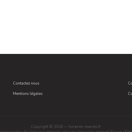
Contactez nous
Co
Mentions légales
Co
Copyright © 2026 — horaires-mairies.fr
Visitez tagbox.fr
|
Annuaire internet
|
annuaire
Annuaires internet
|
Forum
|
Écha