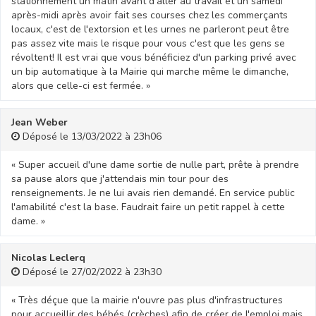
stationnement un matin avant d'aller au travail et un samedi
après-midi après avoir fait ses courses chez les commerçants
locaux, c'est de l'extorsion et les urnes ne parleront peut être
pas assez vite mais le risque pour vous c'est que les gens se
révoltent! Il est vrai que vous bénéficiez d'un parking privé avec
un bip automatique à la Mairie qui marche même le dimanche,
alors que celle-ci est fermée. »
Jean Weber
Déposé le 13/03/2022 à 23h06
« Super accueil d'une dame sortie de nulle part, prête à prendre
sa pause alors que j'attendais min tour pour des
renseignements. Je ne lui avais rien demandé. En service public
l'amabilité c'est la base. Faudrait faire un petit rappel à cette
dame. »
Nicolas Leclerq
Déposé le 27/02/2022 à 23h30
« Très déçue que la mairie n'ouvre pas plus d'infrastructures
pour accueillir des bébés (crèches) afin de créer de l'emploi mais