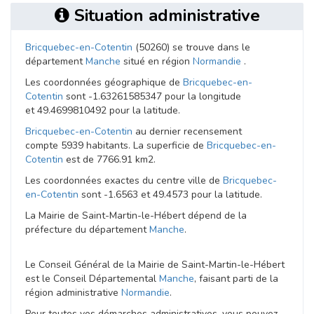
Situation administrative
Bricquebec-en-Cotentin
(50260) se trouve dans le
département
Manche
situé en région
Normandie
.
Les coordonnées géographique de
Bricquebec-en-
Cotentin
sont -1.63261585347 pour la longitude
et 49.4699810492 pour la latitude.
Bricquebec-en-Cotentin
au dernier recensement
compte 5939 habitants. La superficie de
Bricquebec-en-
Cotentin
est de 7766.91 km2.
Les coordonnées exactes du centre ville de
Bricquebec-
en-Cotentin
sont -1.6563 et 49.4573 pour la latitude.
La Mairie de Saint-Martin-le-Hébert dépend de la
préfecture du département
Manche
.
Le Conseil Général de la Mairie de Saint-Martin-le-Hébert
est le Conseil Départemental
Manche
, faisant parti de la
région administrative
Normandie
.
Pour toutes vos démarches administratives, vous pouvez