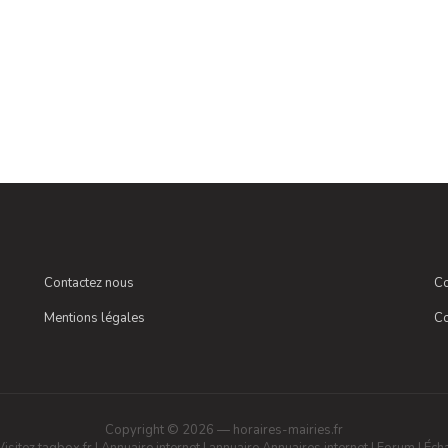
Contactez nous
Co
Mentions légales
Co
Copyright © 2026 — horaires-mairies.fr
Visitez tagbox.fr
|
Annuaire internet
|
annuaire
Annuaires internet
|
Forum
|
Écha