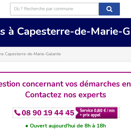
es à Capesterre-de-Marie-G
e Capesterre-de-Marie-Galante
stion concernant vos démarches en
Contactez nos experts
Ouvert aujourd'hui de 8h à 18h