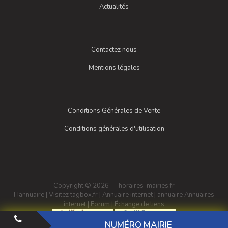
Actualités
Contactez nous
Mentions légales
Conditions Générales de Vente
Conditions générales d'utilisation
Copyright © 2026 — horaires-mairies.fr
Hannuaire
|
Visitez tagbox.fr
|
Annuaire internet
|
annuaire
Annuaires
internet
|
Forum
|
Échange de liens
NUMÉRO MAIRIE