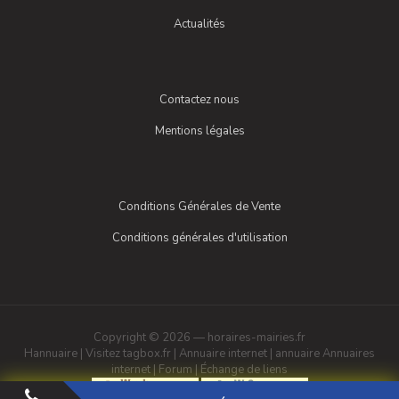
Actualités
Contactez nous
Mentions légales
Conditions Générales de Vente
Conditions générales d'utilisation
Copyright © 2026 — horaires-mairies.fr
Hannuaire
|
Visitez tagbox.fr
|
Annuaire internet
|
annuaire
Annuaires
internet
|
Forum
|
Échange de liens