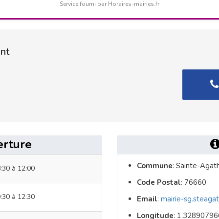
Service fourni par Horaires-mairies.fr
ont
erture
Commune
: Sainte-Agat
:30 à 12:00
Code Postal
: 76660
:30 à 12:30
Email
:
mairie-sg.steaga
Longitude
: 1.3289079