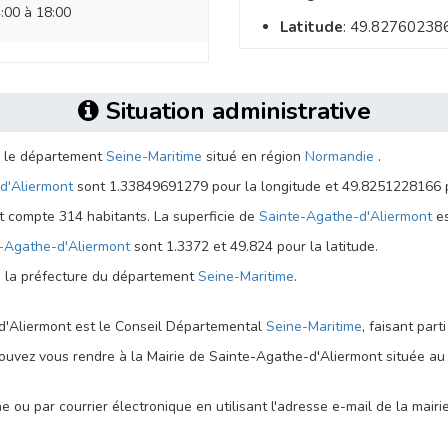
:00 à 18:00
Latitude
: 49.82760238
Situation administrative
s le département
Seine-Maritime
situé en région
Normandie
.
d'Aliermont
sont 1.33849691279 pour la longitude et 49.8251228166 po
 compte 314 habitants. La superficie de
Sainte-Agathe-d'Aliermont
es
-Agathe-d'Aliermont
sont 1.3372 et 49.824 pour la latitude.
e la préfecture du département
Seine-Maritime
.
-d'Aliermont est le Conseil Départemental
Seine-Maritime
, faisant part
ouvez vous rendre à la Mairie de Sainte-Agathe-d'Aliermont située au 
 ou par courrier électronique en utilisant l'adresse e-mail de la mairi