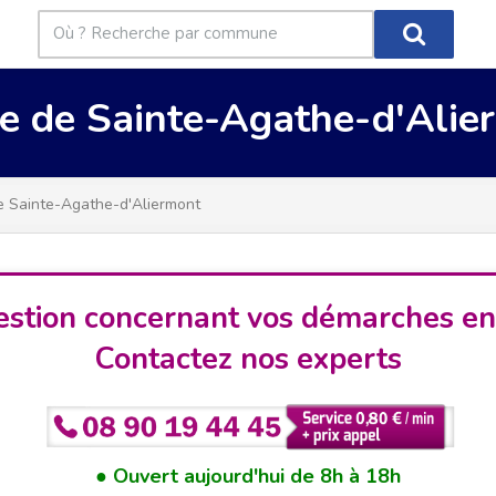
ie de Sainte-Agathe-d'Alie
e Sainte-Agathe-d'Aliermont
stion concernant vos démarches en
Contactez nos experts
Ouvert aujourd'hui de 8h à 18h