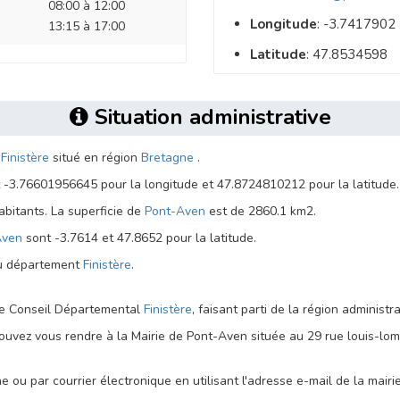
08:00 à 12:00
Longitude
: -3.7417902
13:15 à 17:00
Latitude
: 47.8534598
Situation administrative
t
Finistère
situé en région
Bretagne
.
 -3.76601956645 pour la longitude et 47.8724810212 pour la latitude.
itants. La superficie de
Pont-Aven
est de 2860.1 km2.
Aven
sont -3.7614 et 47.8652 pour la latitude.
du département
Finistère
.
 le Conseil Départemental
Finistère
, faisant parti de la région administr
ouvez vous rendre à la Mairie de Pont-Aven située au 29 rue louis-lom
 ou par courrier électronique en utilisant l'adresse e-mail de la mairi