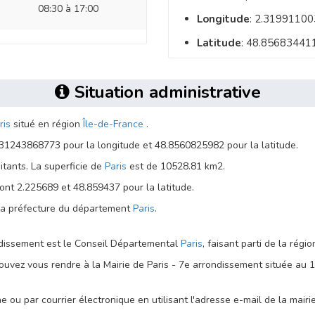
08:30 à 17:00
Longitude
: 2.3199110
Latitude
: 48.85683441
Situation administrative
ris
situé en région
Île-de-France
.
31243868773 pour la longitude et 48.8560825982 pour la latitude.
ants. La superficie de
Paris
est de 10528.81 km2.
ont 2.225689 et 48.859437 pour la latitude.
 la préfecture du département
Paris
.
ondissement est le Conseil Départemental
Paris
, faisant parti de la régi
uvez vous rendre à la Mairie de Paris - 7e arrondissement située au 1
 ou par courrier électronique en utilisant l'adresse e-mail de la mairi