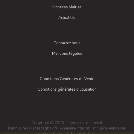
Horaires Mairies
Actualités
Contactez nous
Mentions légales
Conditions Générales de Vente
Conditions générales d'utilisation
Copyright © 2026 — horaires-mairies.fr
Hannuaire
|
Visitez tagbox.fr
|
Annuaire internet
|
annuaire
Annuaires
internet
|
Forum
|
Échange de liens