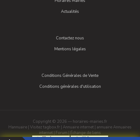
Horaires Mairies
Actualités
Contactez nous
Mentions légales
Conditions Générales de Vente
Conditions générales d'utilisation
Copyright © 2026 — horaires-mairies.fr
Hannuaire
|
Visitez tagbox.fr
|
Annuaire internet
|
annuaire
Annuaires
internet
|
Forum
|
Échange de liens